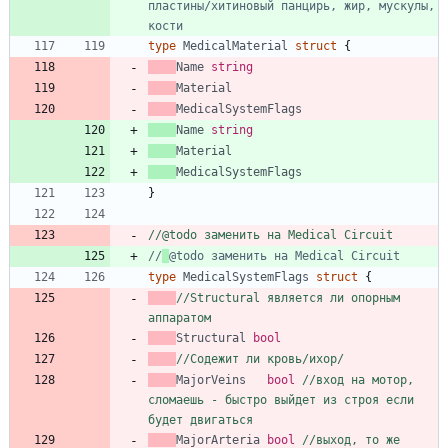
пластины/хитиновый панцирь, жир, мускулы, 
кости
type
MedicalMaterial
struct
{
Name
string
Material
MedicalSystemFlags
Name
string
Material
MedicalSystemFlags
}
//@todo заменить на Medical Circuit
//
@todo заменить на Medical Circuit
type
MedicalSystemFlags
struct
{
//Structural является ли опорным 
аппаратом
Structural
bool
//Содежит ли кровь/ихор/
MajorVeins
bool
//вход на мотор, 
сломаешь - быстро выйдет из строя если 
будет двигаться
MajorArteria
bool
//выход, то же 