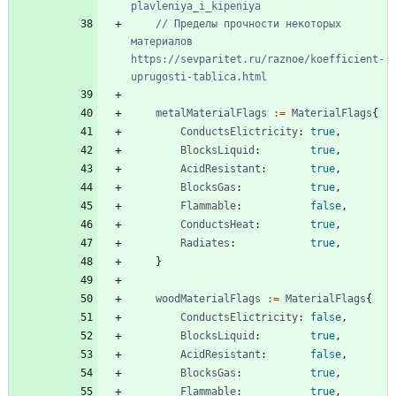
plavleniya_i_kipeniya
// Пределы прочности некоторых 
материалов 
https://sevparitet.ru/raznoe/koefficient-
uprugosti-tablica.html
metalMaterialFlags
:=
MaterialFlags
{
ConductsElictricity
:
true
,
BlocksLiquid
:
true
,
AcidResistant
:
true
,
BlocksGas
:
true
,
Flammable
:
false
,
ConductsHeat
:
true
,
Radiates
:
true
,
}
woodMaterialFlags
:=
MaterialFlags
{
ConductsElictricity
:
false
,
BlocksLiquid
:
true
,
AcidResistant
:
false
,
BlocksGas
:
true
,
Flammable
:
true
,