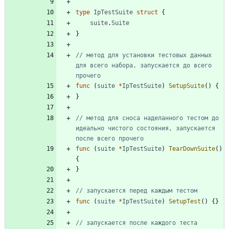
type
IpTestSuite
struct
{
suite
.
Suite
}
// метод для установки тестовых данных 
для всего набора, запускается до всего 
прочего
func
(
suite
*
IpTestSuite
)
SetupSuite
(
)
{
}
// метод для сноса наделанного тестом до 
идеально чистого состояния, запускается 
после всего прочего
func
(
suite
*
IpTestSuite
)
TearDownSuite
(
)
{
}
// запускается перед каждым тестом
func
(
suite
*
IpTestSuite
)
SetupTest
(
)
{
}
// запускается после каждого теста