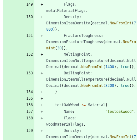
Flags
:
metalMaterialFlags
,
Density
:
DimensionItemDensity
{
decimal
.
NewFromInt
(
7
800
)
}
,
FractureToughness
:
DimensionFractureToughness
{
decimal
.
NewFro
mInt
(
30
)
}
,
MeltingPoint
:
DimensionItemNullTemperature
{
decimal
.
Null
Decimal
{
decimal
.
NewFromInt
(
1400
)
,
true
}
}
,
BoilingPoint
:
DimensionItemNullTemperature
{
decimal
.
Null
Decimal
{
decimal
.
NewFromInt
(
3200
)
,
true
}
}
,
}
testOakWood
:=
Material
{
Name
:
"testoakwood"
,
Flags
:
woodMaterialFlags
,
Density
:
DimensionItemDensity
{
decimal
.
NewFromInt
(
7