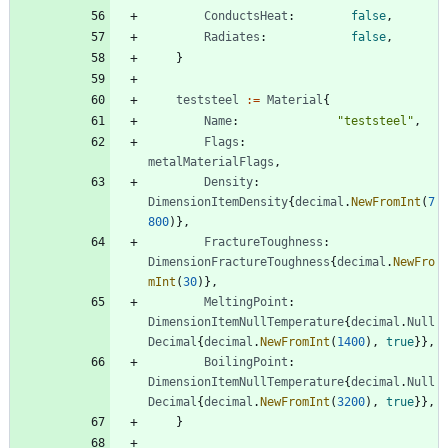
ConductsHeat
:
false
,
Radiates
:
false
,
}
teststeel
:=
Material
{
Name
:
"teststeel"
,
Flags
:
metalMaterialFlags
,
Density
:
DimensionItemDensity
{
decimal
.
NewFromInt
(
7
800
)
}
,
FractureToughness
:
DimensionFractureToughness
{
decimal
.
NewFro
mInt
(
30
)
}
,
MeltingPoint
:
DimensionItemNullTemperature
{
decimal
.
Null
Decimal
{
decimal
.
NewFromInt
(
1400
)
,
true
}
}
,
BoilingPoint
:
DimensionItemNullTemperature
{
decimal
.
Null
Decimal
{
decimal
.
NewFromInt
(
3200
)
,
true
}
}
,
}