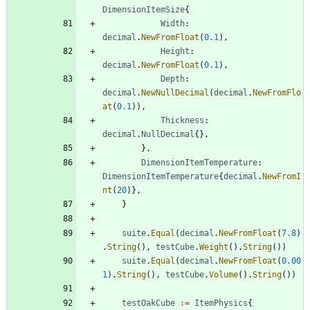
DimensionItemSize
{
Width
:
decimal
.
NewFromFloat
(
0.1
)
,
Height
:
decimal
.
NewFromFloat
(
0.1
)
,
Depth
:
decimal
.
NewNullDecimal
(
decimal
.
NewFromFlo
at
(
0.1
)
)
,
Thickness
:
decimal
.
NullDecimal
{
}
,
}
,
DimensionItemTemperature
:
DimensionItemTemperature
{
decimal
.
NewFromI
nt
(
20
)
}
,
}
suite
.
Equal
(
decimal
.
NewFromFloat
(
7.8
)
.
String
(
)
,
testCube
.
Weight
(
)
.
String
(
)
)
suite
.
Equal
(
decimal
.
NewFromFloat
(
0.00
1
)
.
String
(
)
,
testCube
.
Volume
(
)
.
String
(
)
)
testOakCube
:=
ItemPhysics
{