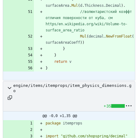
surfaceArea
.
Mul
(
d
.
Thickness
.
Decimal
)
.
//волюнтаристский коэффт 
отличия поверхности от куба, см 
https/en.wikipedia.org/wiki/Volume-to-
surface_area_ratio
Mul
(
decimal
.
NewFromFloat
(
surfaceAreaCoeff
)
)
}
}
return
v
}
engine/items/itemprops/item_physics_dimensions.g
o
+35
@@ -0,0 +1,35 @@
package
itemprops
import
"github.com/shopspring/decimal"