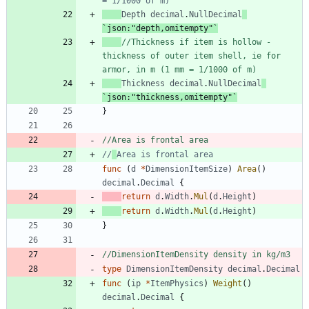
= 1/1000 of m)
Depth
decimal
.
NullDecimal
`
json:"depth,omitempty"
`
//Thickness if item is hollow - 
thickness of outer item shell, ie for 
armor, in m (1 mm = 1/1000 of m)
Thickness
decimal
.
NullDecimal
`
json:"thickness,omitempty"
`
}
//Area is frontal area
//
Area is frontal area
func
(
d
*
DimensionItemSize
)
Area
(
)
decimal
.
Decimal
{
return
d
.
Width
.
Mul
(
d
.
Height
)
return
d
.
Width
.
Mul
(
d
.
Height
)
}
//DimensionItemDensity density in kg/m3
type
DimensionItemDensity
decimal
.
Decimal
func
(
ip
*
ItemPhysics
)
Weight
(
)
decimal
.
Decimal
{