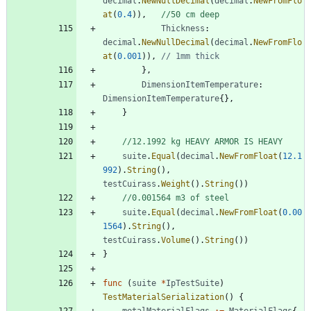
decimal
.
NewNullDecimal
(
decimal
.
NewFromFlo
at
(
0.4
)
)
,
//50 cm deep
Thickness
:
decimal
.
NewNullDecimal
(
decimal
.
NewFromFlo
at
(
0.001
)
)
,
// 1mm thick
}
,
DimensionItemTemperature
:
DimensionItemTemperature
{
}
,
}
//12.1992 kg HEAVY ARMOR IS HEAVY
suite
.
Equal
(
decimal
.
NewFromFloat
(
12.1
992
)
.
String
(
)
,
testCuirass
.
Weight
(
)
.
String
(
)
)
//0.001564 m3 of steel
suite
.
Equal
(
decimal
.
NewFromFloat
(
0.00
1564
)
.
String
(
)
,
testCuirass
.
Volume
(
)
.
String
(
)
)
}
func
(
suite
*
IpTestSuite
)
TestMaterialSerialization
(
)
{