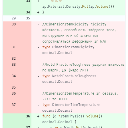
return
ip
.
Material
.
Density
.
Mul
(
ip
.
Volume
(
)
)
}
//DimensionItemRigidity rigidity 
жёсткость, способность твёрдого тела, 
конструкции или её элементов 
сопротивляться деформации in N/m
type
DimensionItemRigidity
decimal
.
Decimal
//NotchFractureToughness ударная вязкость 
по Шарпи, Дж (надо ли?)
type
NotchFractureToughness
decimal
.
Decimal
//DimensionItemTemperature in celsius, 
-273 to 10000
type
DimensionItemTemperature
decimal
.
Decimal
func
(
d
*
ItemPhysics
)
Volume
(
)
decimal
.
Decimal
{
v
:=
d
.
Width
.
Mul
(
d
.
Height
)