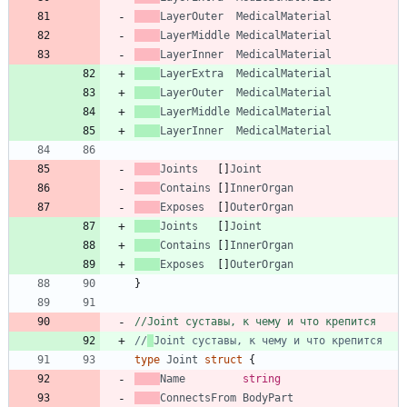
LayerOuter
MedicalMaterial
LayerMiddle
MedicalMaterial
LayerInner
MedicalMaterial
LayerExtra
MedicalMaterial
LayerOuter
MedicalMaterial
LayerMiddle
MedicalMaterial
LayerInner
MedicalMaterial
Joints
[
]
Joint
Contains
[
]
InnerOrgan
Exposes
[
]
OuterOrgan
Joints
[
]
Joint
Contains
[
]
InnerOrgan
Exposes
[
]
OuterOrgan
}
//Joint суставы, к чему и что крепится
//
Joint суставы, к чему и что крепится
type
Joint
struct
{
Name
string
ConnectsFrom
BodyPart