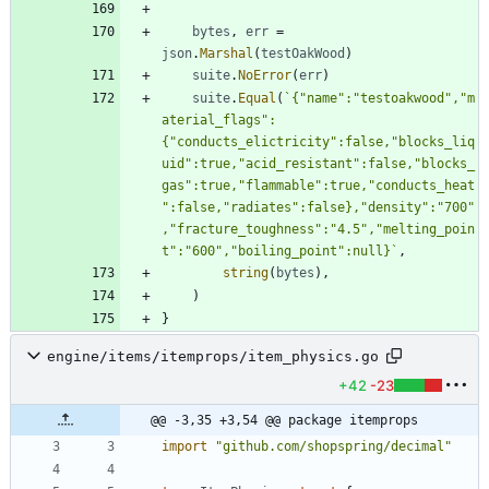
bytes
,
err
=
json
.
Marshal
(
testOakWood
)
suite
.
NoError
(
err
)
suite
.
Equal
(
`
{
"name":"testoakwood","m
aterial_flags":
{
"conducts_elictricity":false,"blocks_liq
uid":true,"acid_resistant":false,"blocks_
gas":true,"flammable":true,"conducts_heat
":false,"radiates":false},"density":"700"
,"fracture_toughness":"4.5","melting_poin
t":"600","boiling_point":null}
`
,
string
(
bytes
)
,
)
}
engine/items/itemprops/item_physics.go
+42
-23
@@ -3,35 +3,54 @@ package itemprops
import
"github.com/shopspring/decimal"