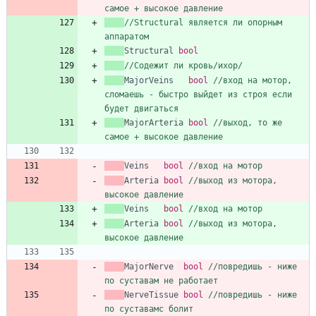
самое + высокое давление
//Structural является ли опорным 
аппаратом
Structural
bool
//Содежит ли кровь/ихор/
MajorVeins
bool
//вход на мотор, 
сломаешь - быстро выйдет из строя если 
будет двигаться
MajorArteria
bool
//выход, то же 
самое + высокое давление
Veins
bool
//вход на мотор
Arteria
bool
//выход из мотора, 
высокое давление
Veins
bool
//вход на мотор
Arteria
bool
//выход из мотора, 
высокое давление
MajorNerve
bool
//повредишь - ниже 
по суставам не работает
NerveTissue
bool
//повредишь - ниже 
по суставамс болит