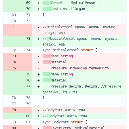
Vessel
MedicalVessel
Contains
[
]
Organ
}
//MedicalVessel кровь, желчь, пульпа, 
воздух, еда
//
MedicalVessel кровь, желчь, пульпа, 
воздух, еда
type
MedicalVessel
struct
{
Name
string
Material
Pressure
DimensionItemDensity
Name
string
Material
Pressure
decimal
.
Decimal
//Pressure 
давление, kg / m3
}
//BodyPart часть тела
//
BodyPart часть тела
type
BodyPart
struct
{
LayerExtra
MedicalMaterial