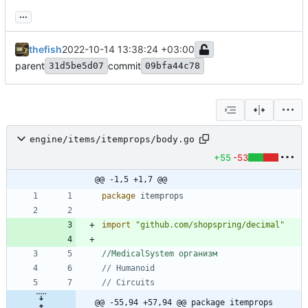
...
thefish
2022-10-14 13:38:24 +03:00
parent
commit
31d5be5d07
09bfa44c78
engine/items/itemprops/body.go
+55
-53
@@ -1,5 +1,7 @@
package
itemprops
import
"github.com/shopspring/decimal"
//MedicalSystem организм
// Humanoid
// Circuits
@@ -55,94 +57,94 @@ package itemprops