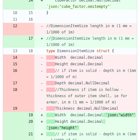
CubeFactor
decimal
.
NullDecimal
`
json:"cube_factor,omitempty"
`
}
//DimensionItemSize length in m (1 mm = 
1/1000 of 1m)
//
DimensionItemSize length in m (1 mm = 
1/1000 of 1m)
type
DimensionItemSize
struct
{
Width
decimal
.
Decimal
Height
decimal
.
Decimal
// if item is solid - depth in m (1mm 
= 1/1000 of m)
Depth
decimal
.
NullDecimal
//Thickness if item is hollow - 
thickness of outer item shell, ie for 
armor, in m (1 mm = 1/1000 of m)
Thickness
decimal
.
NullDecimal
Width
decimal
.
Decimal
`
json:"width"
`
Height
decimal
.
Decimal
`
json:"height"
`
// if item is solid - depth in m (1mm 