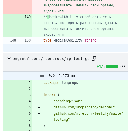
выздоравливать, лечить свои органы, 
видеть итп
//
MedicalAbility спсобность есть, 
стоять, не терять равновесие, дышать, 
выздоравливать, лечить свои органы, 
видеть итп
type
MedicalAbility
string
engine/items/itemprops/ip_test.go
+175
@@ -0,0 +1,175 @@
package
itemprops
import
(
"encoding/json"
"github.com/shopspring/decimal"
"github.com/stretchr/testify/suite"
"testing"
)