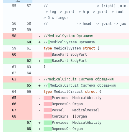
//                       -> [right] joint 
-> leg -> joint -> hip -> joint -> foot -
> 5 x finger
//              -> head  -> joint -> jaw
//MedicalSystem Организм
//
MedicalSystem Организм
type
MedicalSystem
struct
{
BasePart
BodyPart
BasePart
BodyPart
}
//MedicalCircuit Система обращения
//
MedicalCircuit Система обращения
type
MedicalCircuit
struct
{
Provides
MedicalAbility
DependsOn
Organ
Vessel
MedicalVessel
Contains
[
]
Organ
Provides
MedicalAbility
DependsOn
Organ