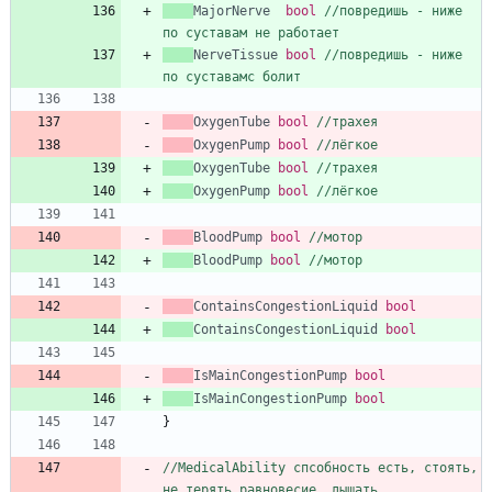
MajorNerve
bool
//повредишь - ниже 
по суставам не работает
NerveTissue
bool
//повредишь - ниже 
по суставамс болит
OxygenTube
bool
//трахея
OxygenPump
bool
//лёгкое
OxygenTube
bool
//трахея
OxygenPump
bool
//лёгкое
BloodPump
bool
//мотор
BloodPump
bool
//мотор
ContainsCongestionLiquid
bool
ContainsCongestionLiquid
bool
IsMainCongestionPump
bool
IsMainCongestionPump
bool
}
//MedicalAbility спсобность есть, стоять, 
не терять равновесие, дышать, 