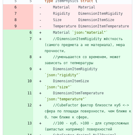
type
ItemPhysics
struct
{
Material
Material
Rigidity
DimensionItemRigidity
Size
DimensionItemSize
Temperature
DimensionItemTemperature
Material
`
json:"material"
`
//DimensionItemRigidity жёсткость 
(самого предмета а не материала), мера 
прочности,
//уменьшается со временем, может 
зависеть от тепмературы
DimensionItemRigidity
`
json:"rigidity"
`
DimensionItemSize
`
json:"size"
`
DimensionItemTemperature
`
json:"temperature"
`
//CubeFactor фактор близости куб <-> 
сфера по площади поверхности, чем ближе к 
0, тем ближе к сфере,
//100 - куб, >100 - для суперсложных 
(шипастых например) поверхностей