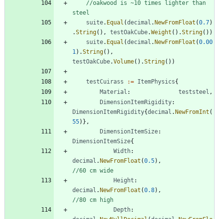
//oakwood is ~10 times lighter than 
steel
suite
.
Equal
(
decimal
.
NewFromFloat
(
0.7
)
.
String
(
)
,
testOakCube
.
Weight
(
)
.
String
(
)
)
suite
.
Equal
(
decimal
.
NewFromFloat
(
0.00
1
)
.
String
(
)
,
testOakCube
.
Volume
(
)
.
String
(
)
)
testCuirass
:=
ItemPhysics
{
Material
:
teststeel
,
DimensionItemRigidity
:
DimensionItemRigidity
{
decimal
.
NewFromInt
(
55
)
}
,
DimensionItemSize
:
DimensionItemSize
{
Width
:
decimal
.
NewFromFloat
(
0.5
)
,
//60 cm wide
Height
:
decimal
.
NewFromFloat
(
0.8
)
,
//80 cm high
Depth
: