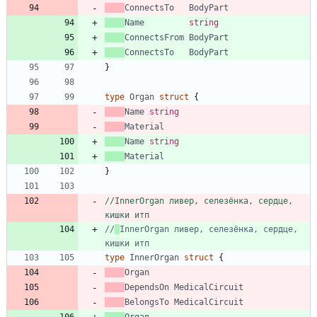
ConnectsTo
BodyPart
Name
string
ConnectsFrom
BodyPart
ConnectsTo
BodyPart
}
type
Organ
struct
{
Name
string
Material
Name
string
Material
}
//InnerOrgan ливер, селезёнка, сердце, 
кишки итп
//
InnerOrgan ливер, селезёнка, сердце, 
кишки итп
type
InnerOrgan
struct
{
Organ
DependsOn
MedicalCircuit
BelongsTo
MedicalCircuit