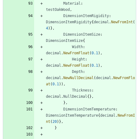
Material
:
testOakWood
,
DimensionItemRigidity
:
DimensionItemRigidity
{
decimal
.
NewFromInt
(
4
)
}
,
DimensionItemSize
:
DimensionItemSize
{
Width
:
decimal
.
NewFromFloat
(
0.1
)
,
Height
:
decimal
.
NewFromFloat
(
0.1
)
,
Depth
:
decimal
.
NewNullDecimal
(
decimal
.
NewFromFlo
at
(
0.1
)
)
,
Thickness
:
decimal
.
NullDecimal
{
}
,
}
,
DimensionItemTemperature
:
DimensionItemTemperature
{
decimal
.
NewFromI
nt
(
20
)
}
,
}