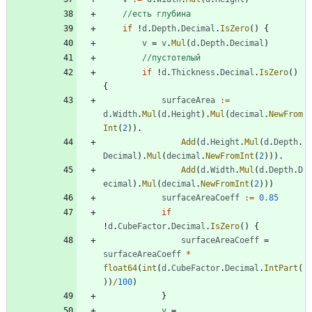
//есть глубина
if
!
d
.
Depth
.
Decimal
.
IsZero
(
)
{
v
=
v
.
Mul
(
d
.
Depth
.
Decimal
)
//пустотелый
if
!
d
.
Thickness
.
Decimal
.
IsZero
(
)
{
surfaceArea
:=
d
.
Width
.
Mul
(
d
.
Height
)
.
Mul
(
decimal
.
NewFrom
Int
(
2
)
)
.
Add
(
d
.
Height
.
Mul
(
d
.
Depth
.
Decimal
)
.
Mul
(
decimal
.
NewFromInt
(
2
)
)
)
.
Add
(
d
.
Width
.
Mul
(
d
.
Depth
.
D
ecimal
)
.
Mul
(
decimal
.
NewFromInt
(
2
)
)
)
surfaceAreaCoeff
:=
0.85
if
!
d
.
CubeFactor
.
Decimal
.
IsZero
(
)
{
surfaceAreaCoeff
=
surfaceAreaCoeff
*
float64
(
int
(
d
.
CubeFactor
.
Decimal
.
IntPart
(
)
)
/
100
)
}
v
=