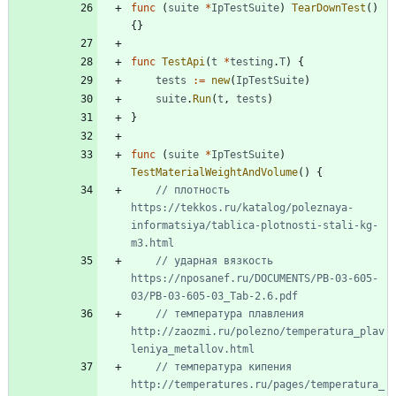
func
(
suite
*
IpTestSuite
)
TearDownTest
(
)
{
}
func
TestApi
(
t
*
testing
.
T
)
{
tests
:=
new
(
IpTestSuite
)
suite
.
Run
(
t
,
tests
)
}
func
(
suite
*
IpTestSuite
)
TestMaterialWeightAndVolume
(
)
{
// плотность 
https://tekkos.ru/katalog/poleznaya-
informatsiya/tablica-plotnosti-stali-kg-
m3.html
// ударная вязкость 
https://nposanef.ru/DOCUMENTS/PB-03-605-
03/PB-03-605-03_Tab-2.6.pdf
// температура плавления 
http://zaozmi.ru/polezno/temperatura_plav
leniya_metallov.html
// температура кипения 
http://temperatures.ru/pages/temperatura_