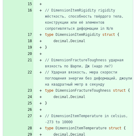
// DimensionItemRigidity rigidity 
жёсткость, способность твёрдого тела, 
конструкции или её элементов 
сопротивляться деформации in N/m
type
DimensionItemRigidity
struct
{
decimal
.
Decimal
}
// DimensionFractureToughness ударная 
вязкость по Шарпи, Дж (надо ли?)
// Ударная вязкость, мера скорости 
поглощения энергии без деформаций, джоули 
на квадратный метр в секунду
type
DimensionFractureToughness
struct
{
decimal
.
Decimal
}
// DimensionItemTemperature in celsius, 
-273 to 10000
type
DimensionItemTemperature
struct
{
decimal
.
Decimal