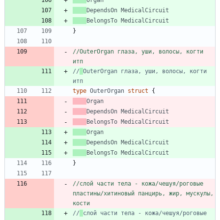
Organ
DependsOn
MedicalCircuit
BelongsTo
MedicalCircuit
}
//OuterOrgan глаза, уши, волосы, когти 
итп
//
OuterOrgan глаза, уши, волосы, когти 
итп
type
OuterOrgan
struct
{
Organ
DependsOn
MedicalCircuit
BelongsTo
MedicalCircuit
Organ
DependsOn
MedicalCircuit
BelongsTo
MedicalCircuit
}
//слой части тела - кожа/чешуя/роговые 
пластины/хитиновый панцирь, жир, мускулы, 
кости
//
слой части тела - кожа/чешуя/роговые 