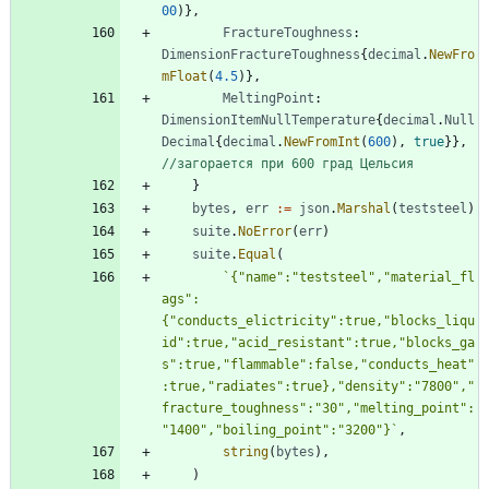
00
)
}
,
FractureToughness
:
DimensionFractureToughness
{
decimal
.
NewFro
mFloat
(
4.5
)
}
,
MeltingPoint
:
DimensionItemNullTemperature
{
decimal
.
Null
Decimal
{
decimal
.
NewFromInt
(
600
)
,
true
}
}
,
//загорается при 600 град Цельсия
}
bytes
,
err
:=
json
.
Marshal
(
teststeel
)
suite
.
NoError
(
err
)
suite
.
Equal
(
`
{
"name":"teststeel","material_fl
ags":
{
"conducts_elictricity":true,"blocks_liqu
id":true,"acid_resistant":true,"blocks_ga
s":true,"flammable":false,"conducts_heat"
:true,"radiates":true},"density":"7800","
fracture_toughness":"30","melting_point":
"1400","boiling_point":"3200"}
`
,
string
(
bytes
)
,
)