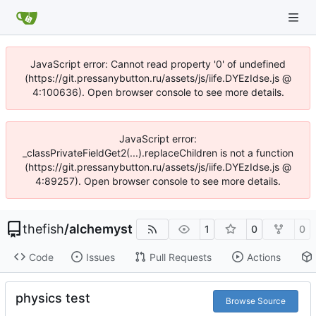
JavaScript error: Cannot read property '0' of undefined
(https://git.pressanybutton.ru/assets/js/iife.DYEzIdse.js @
4:100636). Open browser console to see more details.
JavaScript error:
_classPrivateFieldGet2(...).replaceChildren is not a function
(https://git.pressanybutton.ru/assets/js/iife.DYEzIdse.js @
4:89257). Open browser console to see more details.
thefish
/
alchemyst
1
0
0
Code
Issues
Pull Requests
Actions
physics test
Browse Source