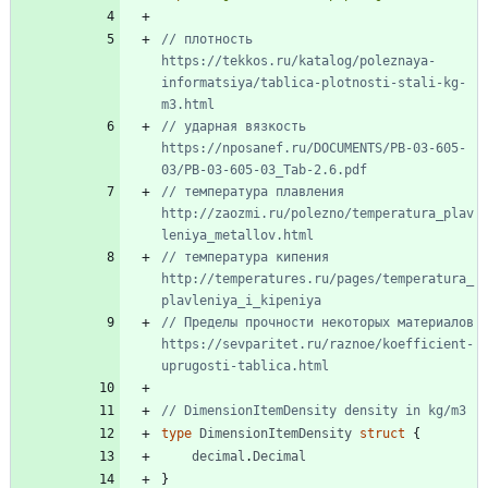
// плотность 
https://tekkos.ru/katalog/poleznaya-
informatsiya/tablica-plotnosti-stali-kg-
m3.html
// ударная вязкость 
https://nposanef.ru/DOCUMENTS/PB-03-605-
03/PB-03-605-03_Tab-2.6.pdf
// температура плавления 
http://zaozmi.ru/polezno/temperatura_plav
leniya_metallov.html
// температура кипения 
http://temperatures.ru/pages/temperatura_
plavleniya_i_kipeniya
// Пределы прочности некоторых материалов 
https://sevparitet.ru/raznoe/koefficient-
uprugosti-tablica.html
// DimensionItemDensity density in kg/m3
type
DimensionItemDensity
struct
{
decimal
.
Decimal
}