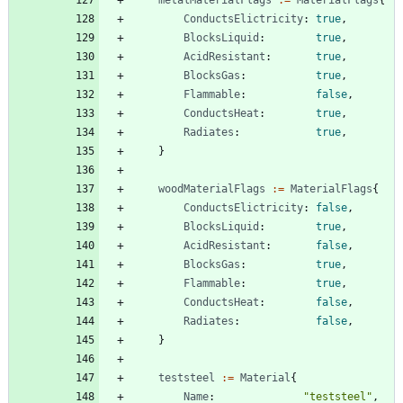
metalMaterialFlags
:=
MaterialFlags
{
ConductsElictricity
:
true
,
BlocksLiquid
:
true
,
AcidResistant
:
true
,
BlocksGas
:
true
,
Flammable
:
false
,
ConductsHeat
:
true
,
Radiates
:
true
,
}
woodMaterialFlags
:=
MaterialFlags
{
ConductsElictricity
:
false
,
BlocksLiquid
:
true
,
AcidResistant
:
false
,
BlocksGas
:
true
,
Flammable
:
true
,
ConductsHeat
:
false
,
Radiates
:
false
,
}
teststeel
:=
Material
{
Name
:
"teststeel"
,