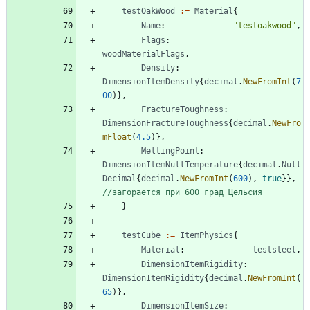
testOakWood
:=
Material
{
Name
:
"testoakwood"
,
Flags
:
woodMaterialFlags
,
Density
:
DimensionItemDensity
{
decimal
.
NewFromInt
(
7
00
)
}
,
FractureToughness
:
DimensionFractureToughness
{
decimal
.
NewFro
mFloat
(
4.5
)
}
,
MeltingPoint
:
DimensionItemNullTemperature
{
decimal
.
Null
Decimal
{
decimal
.
NewFromInt
(
600
)
,
true
}
}
,
//загорается при 600 град Цельсия
}
testCube
:=
ItemPhysics
{
Material
:
teststeel
,
DimensionItemRigidity
:
DimensionItemRigidity
{
decimal
.
NewFromInt
(
65
)
}
,
DimensionItemSize
: