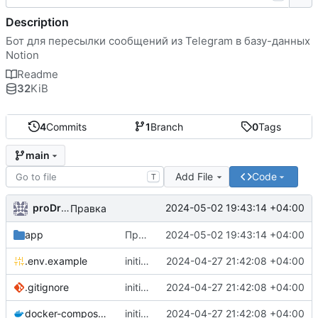
Description
Бот для пересылки сообщений из Telegram в базу-данных
Notion
Readme
32
KiB
4
Commits
1
Branch
0
Tags
main
Add File
Code
T
proDream
2024-05-02 19:43:14 +04:00
Правка
app
Правка
2024-05-02 19:43:14 +04:00
.env.example
initial commit
2024-04-27 21:42:08 +04:00
.gitignore
initial commit
2024-04-27 21:42:08 +04:00
docker-compose.yaml
initial commit
2024-04-27 21:42:08 +04:00