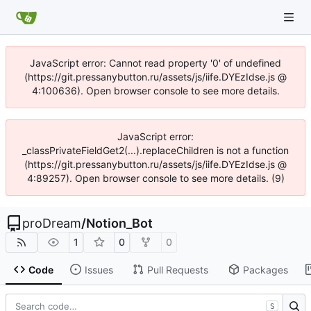
JavaScript error: Cannot read property '0' of undefined
(https://git.pressanybutton.ru/assets/js/iife.DYEzIdse.js @
4:100636). Open browser console to see more details.
JavaScript error:
_classPrivateFieldGet2(...).replaceChildren is not a function
(https://git.pressanybutton.ru/assets/js/iife.DYEzIdse.js @
4:89257). Open browser console to see more details. (9)
proDream
/
Notion_Bot
1
0
0
Code
Issues
Pull Requests
Packages
S